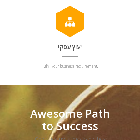
יעוץ עסקי
Fulfill your business requirement.
Awesome Path
to Success
Ometz features amazing methos