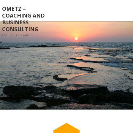
OMETZ –
COACHING AND
BUSINESS
CONSULTING
OMETZ – Our way…