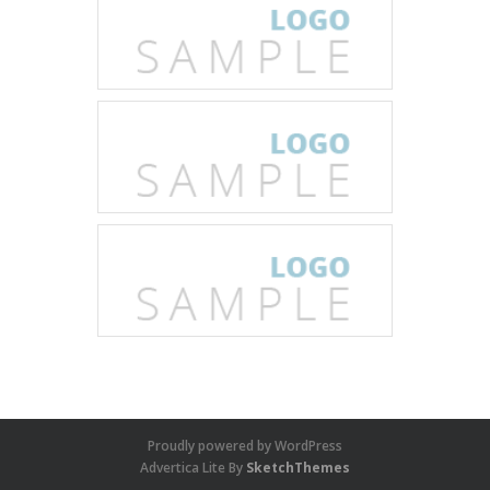
Proudly powered by WordPress
Advertica Lite By
SketchThemes