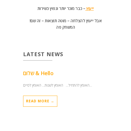
ייעוץ
– כבר מוכר יותר ונפוץ כשירות
!אבל ייעוץ להצלחה – מוטה תוצאות – זה שם
המשחק פה
LATEST NEWS
שלום & Hello
האומץ להתחיל… האומץ לשנות… האומץ לסיים…
READ MORE →